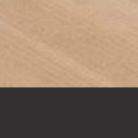
RISTRUTTURARE
Ridare bellezza ai segni del tempo “siamo in grado di
supportare i nostri clienti nelle scelte migliori di tecniche e